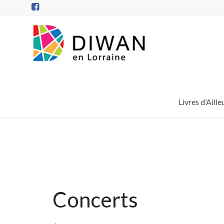
Aller
au
contenu
DIWAN
en
Lorraine
Livres d’Aille
Concerts