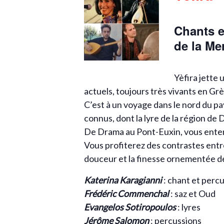
Chants e
de la Me
Yèfira jette 
actuels, toujours très vivants en Gr
C’est à un voyage dans le nord du pa
connus, dont la lyre de la région de
De Drama au Pont-Euxin, vous enten
Vous profiterez des contrastes entre
douceur et la finesse ornementée d
Katerina Karagianni
: chant et perc
Frédéric Commenchal
: saz et Oud
Evangelos Sotiropoulos
: lyres
Jérôme Salomon
: percussions