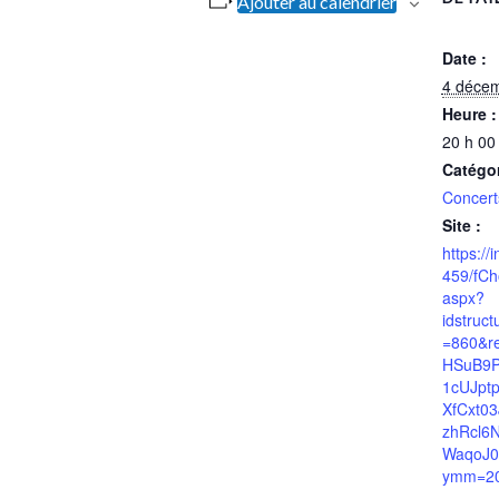
Ajouter au calendrier
Date :
4 déce
Heure :
20 h 00
Catégo
Concert
Site :
https://
459/fCh
aspx?
idstruc
=860&r
HSuB9P
1cUJptp
XfCxt0
zhRcl6
WaqoJ0
ymm=2