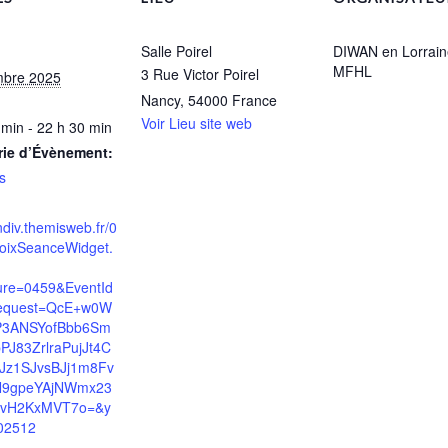
Salle Poirel
DIWAN en Lorrain
MFHL
3 Rue Victor Poirel
mbre 2025
Nancy
,
54000
France
Voir Lieu site web
 min - 22 h 30 min
rie d’Évènement:
s
indiv.themisweb.fr/0
oixSeanceWidget.
ture=0459&EventId
equest=QcE+w0W
3ANSYofBbb6Sm
PJ83ZrlraPujJt4C
3Jz1SJvsBJj1m8Fv
N9gpeYAjNWmx23
vH2KxMVT7o=&y
02512