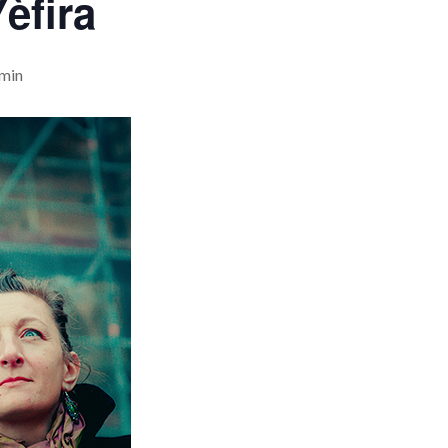
èfira
 min