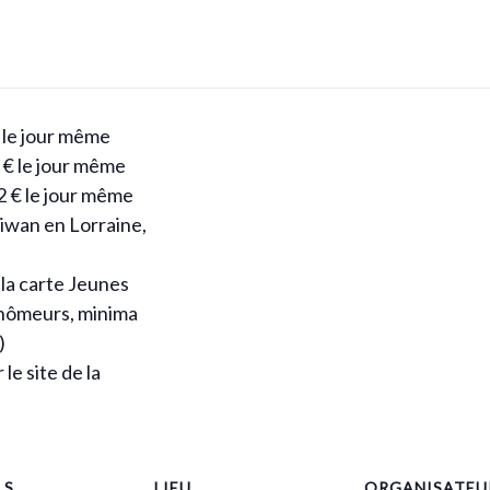
€ le jour même
8 € le jour même
12 € le jour même
Diwan en Lorraine,
 la carte Jeunes
chômeurs, minima
)
le site de la
LS
LIEU
ORGANISATEU