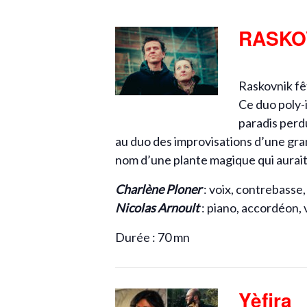
RASKO
Raskovnik fêt
Ce duo poly-i
paradis perdu
au duo des improvisations d’une gran
nom d’une plante magique qui aurait 
Charlène Ploner
: voix, contrebasse,
Nicolas Arnoult
: piano, accordéon, 
Durée : 70 mn
Yèfira