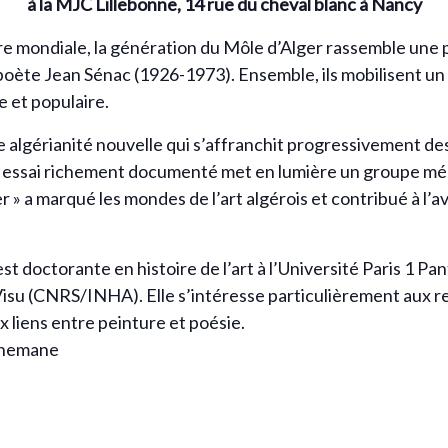
à la MJC Lillebonne, 14 rue du cheval blanc à Nancy
 mondiale, la génération du Môle d’Alger rassemble une pl
poète Jean Sénac (1926-1973). Ensemble, ils mobilisent un
e et populaire.
lgérianité nouvelle qui s’affranchit progressivement des
cet essai richement documenté met en lumière un groupe mé
r » a marqué les mondes de l’art algérois et contribué à l
st doctorante en histoire de l’art à l’Université Paris 1 P
Visu (CNRS/INHA). Elle s’intéresse particulièrement aux 
 liens entre peinture et poésie.
chemane