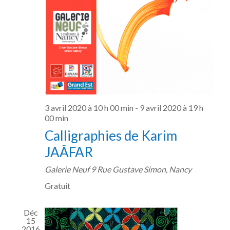
.
r
u
c
e
o
s
n
É
s
v
è
u
3 avril 2020 à 10 h 00 min
-
9 avril 2020 à 19 h
n
l
00 min
e
t
Calligraphies de Karim
m
a
JAÂFAR
e
t
Galerie Neuf
9 Rue Gustave Simon, Nancy
n
i
Gratuit
t
o
Déc
n
15
2016